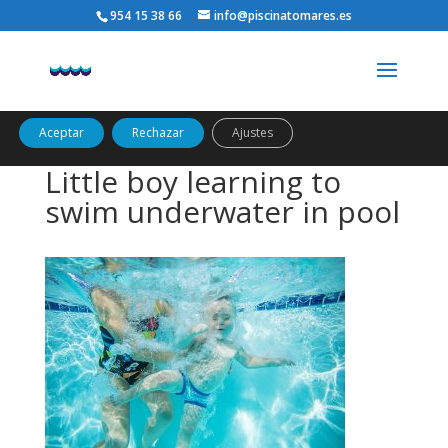
954 15 38 66
info@piscinatomares.es
Utilizamos cookies propias y de terceros para analizar el uso
del sitio web y mostrarte publicidad relacionada con tus
preferencias sobre la base de un perfil elaborado a partir de tus
hábitos de navegación (por ejemplo, páginas visitadas).
Política
de cookies
Aceptar
Rechazar
Ajustes
Little boy learning to
swim underwater in pool