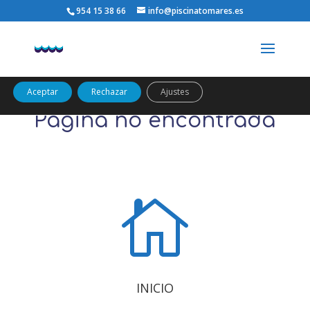
954 15 38 66
info@piscinatomares.es
Utilizamos cookies propias y de terceros para analizar el uso
del sitio web y mostrarte publicidad relacionada con tus
preferencias sobre la base de un perfil elaborado a partir de tus
hábitos de navegación (por ejemplo, páginas visitadas).
Política
de cookies
Aceptar
Rechazar
Ajustes
Página no encontrada

INICIO