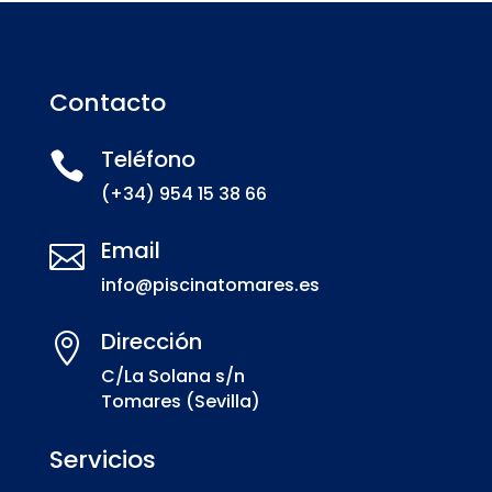
Contacto
Teléfono

(+34) 954 15 38 66
Email

info@piscinatomares.es
Dirección

C/La Solana s/n
Tomares (Sevilla)
Servicios