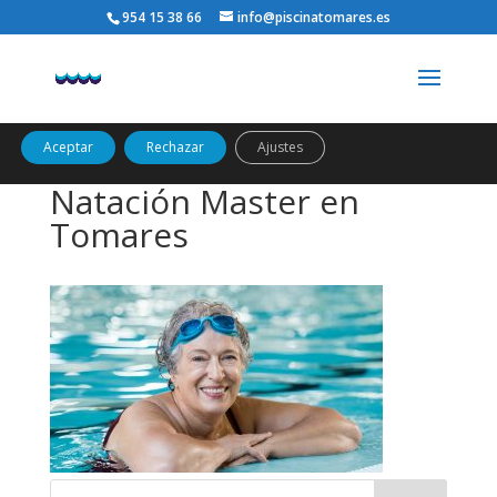
954 15 38 66
info@piscinatomares.es
Utilizamos cookies propias y de terceros para analizar el uso
del sitio web y mostrarte publicidad relacionada con tus
preferencias sobre la base de un perfil elaborado a partir de tus
hábitos de navegación (por ejemplo, páginas visitadas).
Política
de cookies
Aceptar
Rechazar
Ajustes
Natación Master en
Tomares